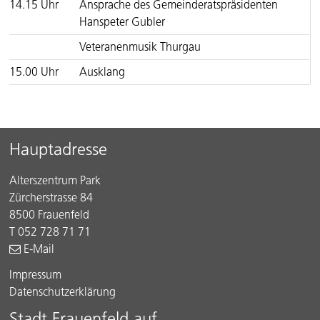
14.15 Uhr
Ansprache des Gemeinderatspräsidenten
Hanspeter Gubler
Veteranenmusik Thurgau
15.00 Uhr
Ausklang
Sidebar
Footer
Hauptadresse
Alterszentrum Park
Zürcherstrasse 84
8500 Frauenfeld
T 052 728 71 71
E-Mail
Impressum
Datenschutzerklärung
Stadt Frauenfeld auf …