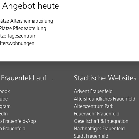
l Angebot heute
lätze Altersheimabteilung
Plätze Pflegeabteilung
ätze Tageszentrum
lterswohnungen
 Frauenfeld auf …
Städtische Websites
book
Advent Frauenfeld
ube
Altersfreundliches Frauenfeld
agram
Alterszentrum Park
edIn
Feuerwehr Frauenfeld
o Frauenfeld-App
Gesellschaft & Integration
o Frauenfeld
Nachhaltiges Frauenfeld
Stadt Frauenfeld