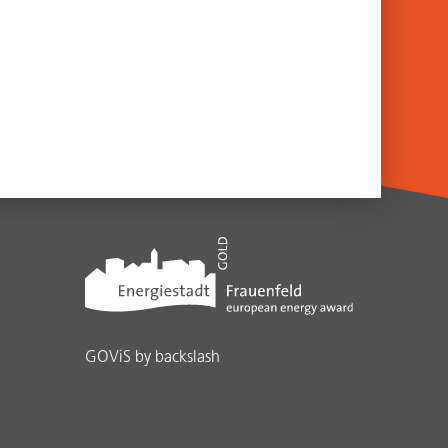
GOViS
by
backslash