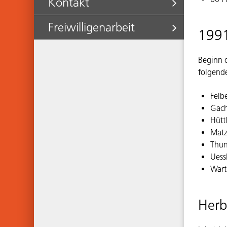
Kontakt
Freiwilligenarbeit
199
Beginn d
folgende
Felb
Gac
Hütt
Matz
Thun
Uess
Wart
Herb