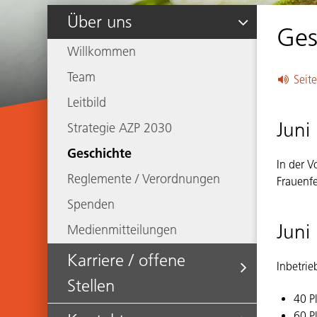
Subnavigation
Über uns
Ges
Willkommen
Team
Seite
Leitbild
Juni
Strategie AZP 2030
Geschichte
In der V
Reglemente / Verordnungen
Frauenfe
Spenden
Juni
Medienmitteilungen
Karriere / offene
Inbetri
Stellen
40 P
60 P