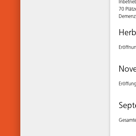
Inbetri
70 Plätz
Demenz
Herb
Eröffnun
Nov
Eröffun
Sep
Gesamte