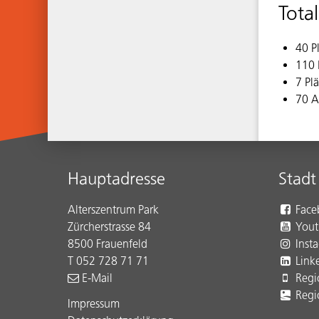
Tota
40 P
110 
7 Pl
70 A
Footer
Hauptadresse
Stadt
Alterszentrum Park
Face
Zürcherstrasse 84
Yout
8500 Frauenfeld
Inst
T 052 728 71 71
Link
E-Mail
Regi
Regi
Impressum