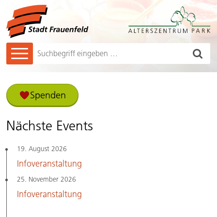
Navigieren in Frauenfeld
Schnellnavigation
Hauptnavigation
Such
Suchbegriff
Home: Aktuelle Themen
Spenden
Nächste Events
19. August 2026
Infoveranstaltung
25. November 2026
Infoveranstaltung