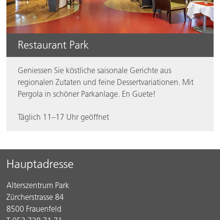
Restaurant Park
Geniessen Sie köstliche saisonale Gerichte aus
regionalen Zutaten und feine Dessertvariationen. Mit
Pergola in schöner Parkanlage. En Guete!
Täglich 11–17 Uhr geöffnet
Footer
Hauptadresse
Alterszentrum Park
Zürcherstrasse 84
8500 Frauenfeld